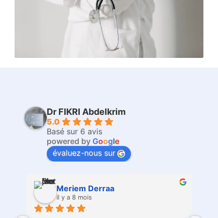
Dr FIKRI Abdelkrim
5.0
Basé sur 6 avis
powered by
G
o
o
g
l
e
évaluez-nous sur
Abderrazzaq Chachi
il y a 10 mois